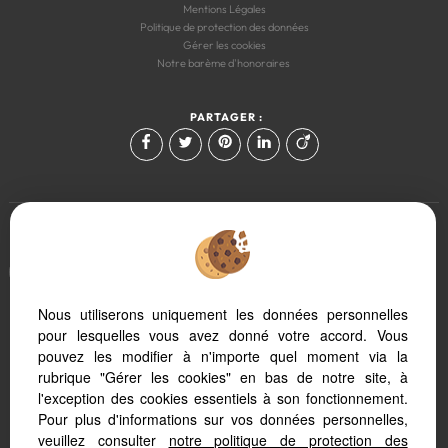
Mentions Légales
Politique de protection des données
Gérer les cookies
Notre barème d'honoraires
PARTAGER :
Afin de vous offrir un confort de lecture permanent, depuis votre PC,
votre tablette ou votre smartphone, notre site s'adapte
automatiquement aux différents types d'écrans
Nous utiliserons uniquement les données personnelles
pour lesquelles vous avez donné votre accord. Vous
pouvez les modifier à n'importe quel moment via la
Logiciel transaction
Création site immobilier
rubrique "Gérer les cookies" en bas de notre site, à
Référencement immobilier
l'exception des cookies essentiels à son fonctionnement.
Pour plus d'informations sur vos données personnelles,
veuillez consulter
notre politique de protection des