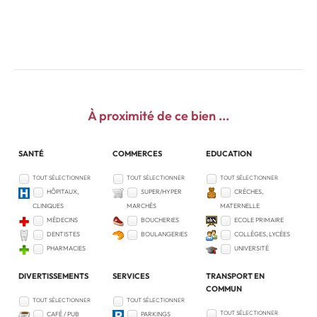
À proximité
de ce bien ...
SANTÉ
COMMERCES
EDUCATION
TOUT SÉLECTIONNER
TOUT SÉLECTIONNER
TOUT SÉLECTIONNER
HÔPITAUX,
SUPER/HYPER
CRÈCHES,
CLINIQUES
MARCHÉS
MATERNELLE
MÉDECINS
BOUCHERIES
ECOLE PRIMAIRE
DENTISTES
BOULANGERIES
COLLÈGES, LYCÉES
PHARMACIES
UNIVERSITÉ
DIVERTISSEMENTS
SERVICES
TRANSPORT EN
COMMUN
TOUT SÉLECTIONNER
TOUT SÉLECTIONNER
TOUT SÉLECTIONNER
CAFÉ / PUB
PARKINGS