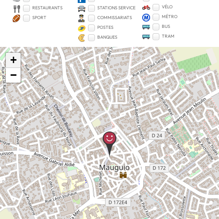
VÉLO
RESTAURANTS
STATIONS SERVICE
MÉTRO
SPORT
COMMISSARIATS
BUS
POSTES
TRAM
BANQUES
+
−