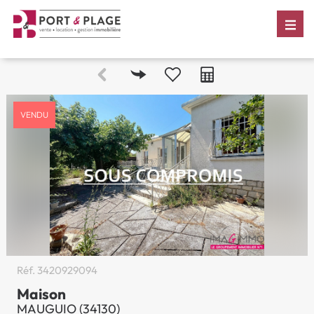
VENDU
Réf.
3420929094
Maison
MAUGUIO (34130)