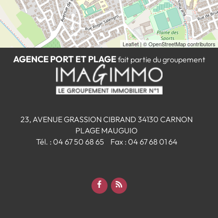
Leaflet
| © OpenStreetMap contributors
AGENCE PORT ET PLAGE
fait partie du groupement
23, AVENUE GRASSION CIBRAND
34130
CARNON
PLAGE MAUGUIO
Tél.
:
04 67 50 68 65
Fax :
04 67 68 01 64