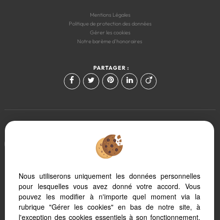
Mentions Légales
Politique de protection des données
Gérer les cookies
Notre barème d'honoraires
PARTAGER :
Afin de vous offrir un confort de lecture permanent, depuis votre PC,
votre tablette ou votre smartphone, notre site s'adapte
automatiquement aux différents types d'écrans
Nous utiliserons uniquement les données personnelles
Logiciel immobilier
pour lesquelles vous avez donné votre accord. Vous
Création site internet immobilier
pouvez les modifier à n'importe quel moment via la
Référencement site immobilier
rubrique "Gérer les cookies" en bas de notre site, à
l'exception des cookies essentiels à son fonctionnement.