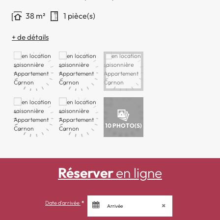
38 m²
1 pièce(s)
+ de détails
10
PHOTO(S)
Réserver
en ligne
Date d'arrivée
*