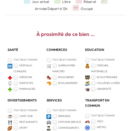
Jour actuel
Libre
Réservé
Arrivée/Départ à 12h
Occupé
À proximité
de ce bien ...
SANTÉ
COMMERCES
EDUCATION
TOUT SÉLECTIONNER
TOUT SÉLECTIONNER
TOUT SÉLECTIONNER
HÔPITAUX,
SUPER/HYPER
CRÈCHES,
CLINIQUES
MARCHÉS
MATERNELLE
MÉDECINS
BOUCHERIES
ECOLE PRIMAIRE
DENTISTES
BOULANGERIES
COLLÈGES, LYCÉES
PHARMACIES
UNIVERSITÉ
DIVERTISSEMENTS
SERVICES
TRANSPORT EN
COMMUN
TOUT SÉLECTIONNER
TOUT SÉLECTIONNER
TOUT SÉLECTIONNER
CAFÉ / PUB
PARKINGS
VÉLO
RESTAURANTS
STATIONS SERVICE
MÉTRO
SPORT
COMMISSARIATS